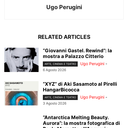
Ugo Perugini
RELATED ARTICLES
“Giovanni Gastel. Rewind”: la
mostra a Palazzo Citterio
Ugo Perugini
-
ARTE, CINEMA E TEATRO
6 Agosto 2026
“XYZ” di Aki Sasamoto al Pirelli
HangarBicocca
Ugo Perugini
-
ARTE, CINEMA E TEATRO
3 Agosto 2026
“Antarctica Melting Beauty.
Aurora”: la mostra fotografica di