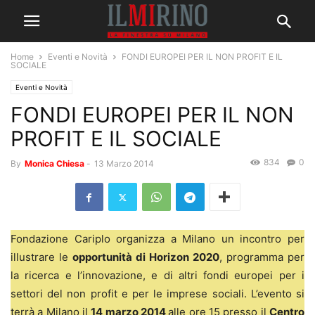
Home
Eventi e Novità
FONDI EUROPEI PER IL NON PROFIT E IL
SOCIALE
Eventi e Novità
FONDI EUROPEI PER IL NON
PROFIT E IL SOCIALE
834
0
By
Monica Chiesa
-
13 Marzo 2014
Fondazione Cariplo organizza a Milano un incontro per
illustrare le
opportunità di Horizon 2020
, programma per
la ricerca e l’innovazione, e di altri fondi europei per i
settori del non profit e per le imprese sociali. L’evento si
terrà a Milano il
14 marzo 2014
alle ore 15 presso il
Centro