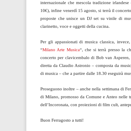
internazionale che mescola tradizione irlandese 
10€), infine venerdì 15 agosto, si terrà il concert
proposte che unisce un DJ set su vinile di musi
clarinetto, voce e oggetti della cucina.
Per gli appassionati di musica classica, invece
“
Milano Arte Musica
“, che si terrà presso la c
concerto per clavicembalo di Bob van Asperen, e
diretta da Claudio Astronio – composta da musici
di musica – che a partire dalle 18.30 eseguirà m
Proseguono inoltre – anche nella settimana di Fe
di Milano, promosso da Comune e Anteo nelle tre
dell’Incoronata, con proiezioni di film cult, antep
Buon Ferragosto a tutti!