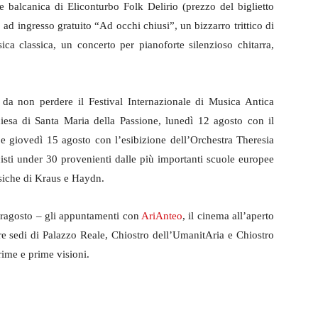
e balcanica di Eliconturbo Folk Delirio (prezzo del biglietto
o ad ingresso gratuito “Ad occhi chiusi”, un bizzarro trittico di
ca classica, un concerto per pianoforte silenzioso chitarra,
, da non perdere il Festival Internazionale di Musica Antica
hiesa di Santa Maria della Passione, lunedì 12 agosto con il
 giovedì 15 agosto con l’esibizione dell’Orchestra Theresia
sti under 30 provenienti dalle più importanti scuole europee
usiche di Kraus e Haydn.
rragosto – gli appuntamenti con
AriAnteo
, il cinema all’aperto
 sedi di Palazzo Reale, Chiostro dell’UmanitAria e Chiostro
rime e prime visioni.