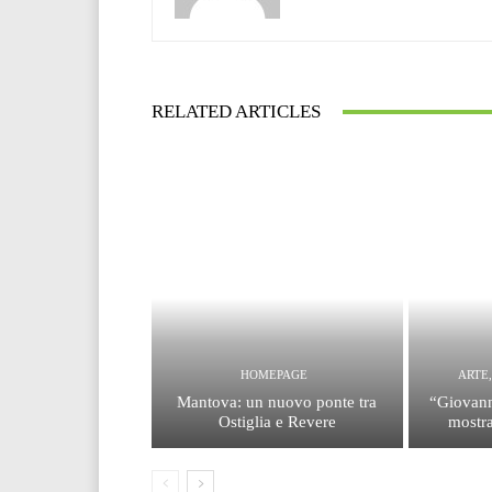
RELATED ARTICLES
HOMEPAGE
ARTE
Mantova: un nuovo ponte tra
“Giovann
Ostiglia e Revere
mostra