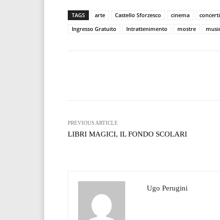
TAGS
arte
Castello Sforzesco
cinema
concerti
Ingresso Gratuito
Intrattenimento
mostre
musi
Facebook
T
Share
PREVIOUS ARTICLE
LIBRI MAGICI, IL FONDO SCOLARI
Ugo Perugini