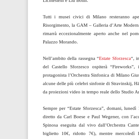
Lichtestein e Liu Bolin.
Tutti i musei civici di Milano resteranno ape
Risorgimento, la GAM – Galleria d’Arte Moderna,
rimarrà eccezionalmente aperto anche nel pom
Palazzo Morando.
Nell’ambito della rassegna “
Estate Sforzesca
“, i
del Castello Sforzesco ospiterà “Fireworks”,
protagonista l’Orchestra Sinfonica di Milano Giu
alcune delle più celebri sinfonie di Stravinskij, 
da proiezioni video in tempo reale dello Studio A
Sempre per “Estate Sforzesca”, domani, lunedì 1
diretto da Carl Boese e Paul Wegener, con l’
Spinosa eseguita dal vivo dall’Orchestra Cante
biglietto 10€, ridotto 7€), mentre mercoledì