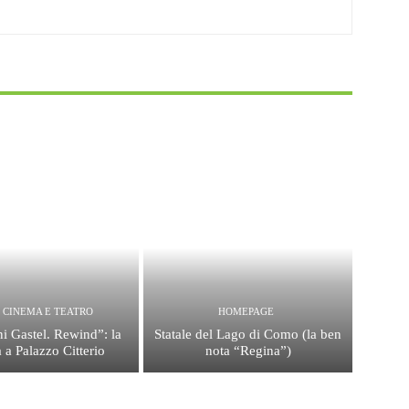
, CINEMA E TEATRO
HOMEPAGE
i Gastel. Rewind”: la
Statale del Lago di Como (la ben
 a Palazzo Citterio
nota “Regina”)