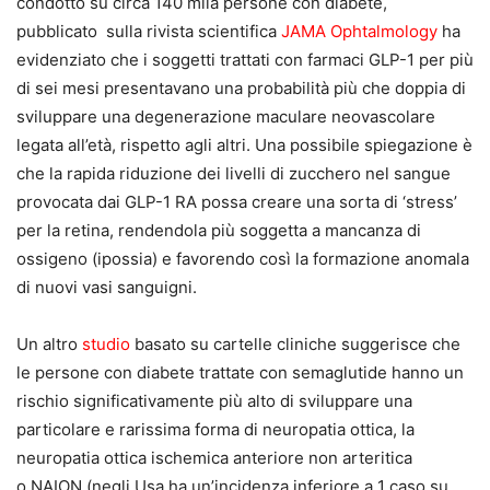
condotto su circa 140 mila persone con diabete,
pubblicato sulla rivista scientifica
JAMA Ophtalmology
ha
evidenziato che i soggetti trattati con farmaci GLP-1 per più
di sei mesi presentavano una probabilità più che doppia di
sviluppare una degenerazione maculare neovascolare
legata all’età, rispetto agli altri. Una possibile spiegazione è
che la rapida riduzione dei livelli di zucchero nel sangue
provocata dai GLP-1 RA possa creare una sorta di ‘stress’
per la retina, rendendola più soggetta a mancanza di
ossigeno (ipossia) e favorendo così la formazione anomala
di nuovi vasi sanguigni.
Un altro
studio
basato su cartelle cliniche suggerisce che
le persone con diabete trattate con semaglutide hanno un
rischio significativamente più alto di sviluppare una
particolare e rarissima forma di neuropatia ottica, la
neuropatia ottica ischemica anteriore non arteritica
o NAION (negli Usa ha un’incidenza inferiore a 1 caso su