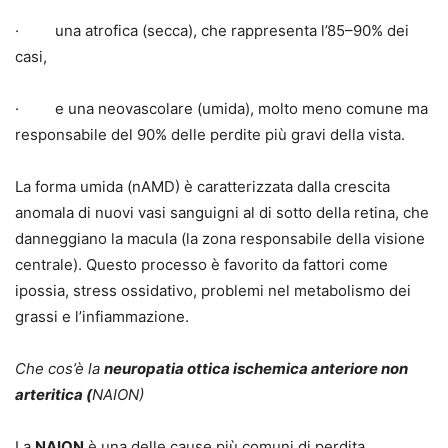
· una atrofica (secca), che rappresenta l’85–90% dei
casi,
· e una neovascolare (umida), molto meno comune ma
responsabile del 90% delle perdite più gravi della vista.
La forma umida (nAMD) è caratterizzata dalla crescita
anomala di nuovi vasi sanguigni al di sotto della retina, che
danneggiano la macula (la zona responsabile della visione
centrale). Questo processo è favorito da fattori come
ipossia, stress ossidativo, problemi nel metabolismo dei
grassi e l’infiammazione.
Che cos’è la
neuropatia ottica ischemica anteriore non
arteritica (
NAION)
La
NAION
è una delle cause più comuni di perdita