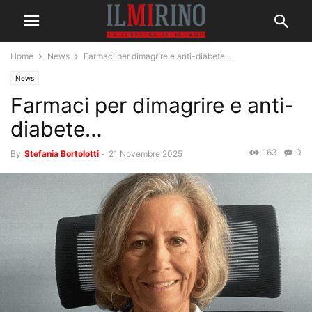
Home
News
Farmaci per dimagrire e anti-diabete…
News
Farmaci per dimagrire e anti-
diabete…
163
0
By
Stefania Bortolotti
-
21 Novembre 2025