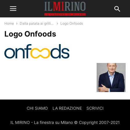
Home
Dalla patata ai grilli…
Logo Onfoods
Logo Onfoods
CHI SIAMO
LA REDAZIONE
SCRIVICI
IL MIRINO - La finestra su Milano © Copyright 2007-2021