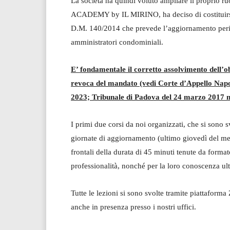
La società ha quindi voluto ampliare il proprio 
ACADEMY by IL MIRINO, ha deciso di costituirsi e
D.M. 140/2014 che prevede l’aggiornamento period
amministratori condominiali.
E’ fondamentale il corretto assolvimento dell’ob
revoca del mandato (vedi Corte d’Appello Napoli
2023; Tribunale di Padova del 24 marzo 2017 n
I primi due corsi da noi organizzati, che si sono 
giornate di aggiornamento (ultimo giovedì del me
frontali della durata di 45 minuti tenute da forma
professionalità, nonché per la loro conoscenza u
Tutte le lezioni si sono svolte tramite piattaforma
anche in presenza presso i nostri uffici.