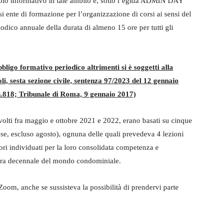
ruolo informativo in tale ambito e, sotto l’egida ADMIN DAY
nte di formazione per l’organizzazione di corsi ai sensi del
ico annuale della durata di almeno 15 ore per tutti gli
bligo formativo periodico altrimenti si è soggetti alla
, sesta sezione civile, sentenza 97/2023 del 12 gennaio
.818; Tribunale di Roma, 9 gennaio 2017)
svolti fra maggio e ottobre 2021 e 2022, erano basati su cinque
se, escluso agosto), ognuna delle quali prevedeva 4 lezioni
tori individuati per la loro consolidata competenza e
ltra decennale del mondo condominiale.
 Zoom, anche se sussisteva la possibilità di prendervi parte