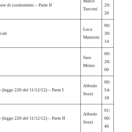
Marco
tore di condominio – Parte II
29:
Turconi
20
00:
Luca
cati
30:
Manzoni
14
00:
Sara
28:
Motzo
00
00:
Alfredo
(legge 220 del 11/12/12) – Parte I
54:
Sozzi
18
01:
Alfredo
(legge 220 del 11/12/12) – Parte II
00:
Sozzi
46