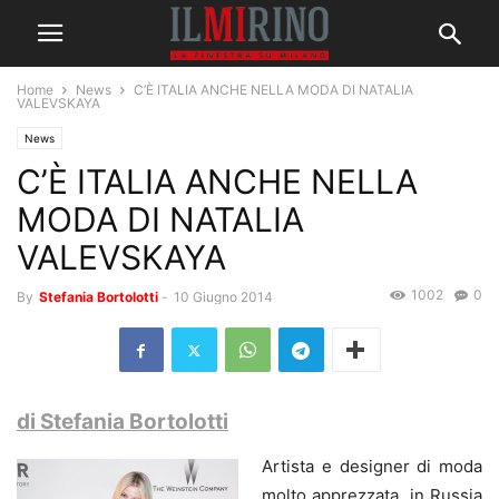
Home
News
C’È ITALIA ANCHE NELLA MODA DI NATALIA
VALEVSKAYA
News
C’È ITALIA ANCHE NELLA
MODA DI NATALIA
VALEVSKAYA
1002
0
By
Stefania Bortolotti
-
10 Giugno 2014
di Stefania Bortolotti
Artista e designer di moda
molto apprezzata, in Russia