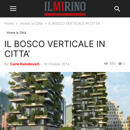
Home
Vivere la Città
IL BOSCO VERTICALE IN CITTA’
Vivere la Città
IL BOSCO VERTICALE IN
CITTA’
889
0
By
Carlo Radollovich
-
18 Ottobre 2014