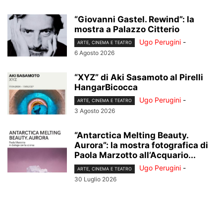
“Giovanni Gastel. Rewind”: la
mostra a Palazzo Citterio
Ugo Perugini
-
ARTE, CINEMA E TEATRO
6 Agosto 2026
“XYZ” di Aki Sasamoto al Pirelli
HangarBicocca
Ugo Perugini
-
ARTE, CINEMA E TEATRO
3 Agosto 2026
“Antarctica Melting Beauty.
Aurora”: la mostra fotografica di
Paola Marzotto all’Acquario...
Ugo Perugini
-
ARTE, CINEMA E TEATRO
30 Luglio 2026