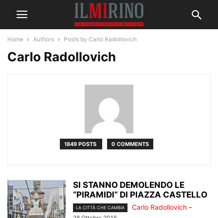
Home
Authors
Posts by Carlo Radollovich
Carlo Radollovich
1849 POSTS
0 COMMENTS
SI STANNO DEMOLENDO LE
“PIRAMIDI” DI PIAZZA CASTELLO
Carlo Radollovich
-
LA CITTÀ CHE CAMBIA
28 Ottobre 2016