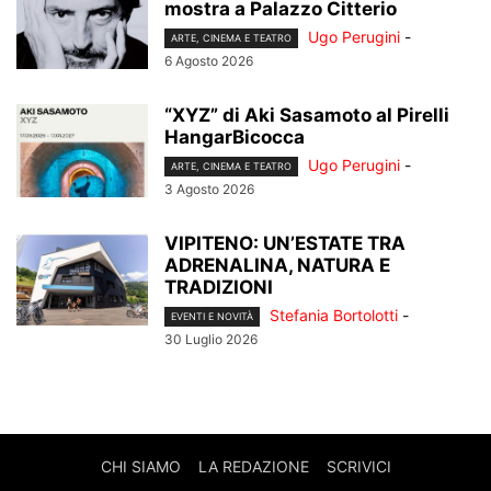
mostra a Palazzo Citterio
Ugo Perugini
-
ARTE, CINEMA E TEATRO
6 Agosto 2026
“XYZ” di Aki Sasamoto al Pirelli
HangarBicocca
Ugo Perugini
-
ARTE, CINEMA E TEATRO
3 Agosto 2026
VIPITENO: UN’ESTATE TRA
ADRENALINA, NATURA E
TRADIZIONI
Stefania Bortolotti
-
EVENTI E NOVITÀ
30 Luglio 2026
CHI SIAMO
LA REDAZIONE
SCRIVICI