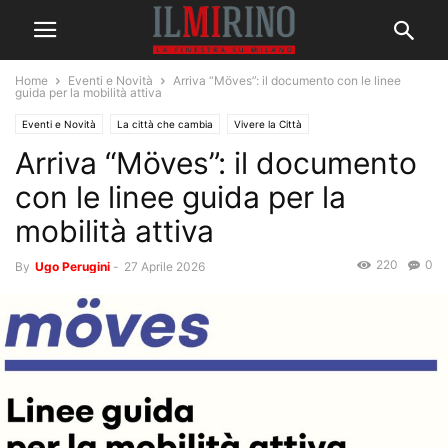
Home
Eventi e Novità
Arriva “Möves”: il documento con le linee
guida per la mobilità attiva
Eventi e Novità
La città che cambia
Vivere la Città
Arriva “Möves”: il documento
con le linee guida per la
mobilità attiva
220
0
By
Ugo Perugini
-
27 Aprile 2026