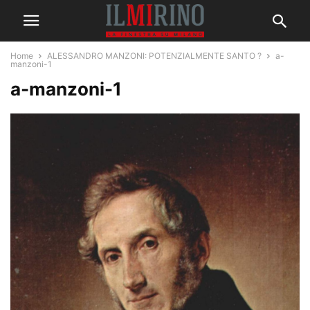
Home
ALESSANDRO MANZONI: POTENZIALMENTE SANTO ?
a-
manzoni-1
a-manzoni-1