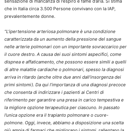
sensazione di mancanza di respiro e fame d’aria. Si stima
che in Italia circa 3.500 Persone convivano con la IAP,
prevalentemente donne.
“L’ipertensione arteriosa polmonare è una condizione
caratterizzata da un aumento della pressione del sangue
nelle arterie polmonari con un importante sovraccarico per
il cuore destro. A causa dei suoi sintomi aspecifici, come
dispnea e affaticamento, che possono essere simili a quelli
di altre malattie cardiache o polmonari, spesso la diagnosi
arriva in ritardo (anche oltre due anni dall’insorgenza dei
primi sintomi). Da qui l’importanza di una diagnosi precoce
che consenta di indirizzare i pazienti ai Centri di
riferimento per garantire una presa in carico tempestiva e
la migliore opzione terapeutica per ciascuno. In passato
l’unica opzione era il trapianto polmonare o cuore-
polmone. Oggi, invece, abbiamo a disposizione una scelta
più ampia di farmaci che migliorano i sintomi, rallentano la