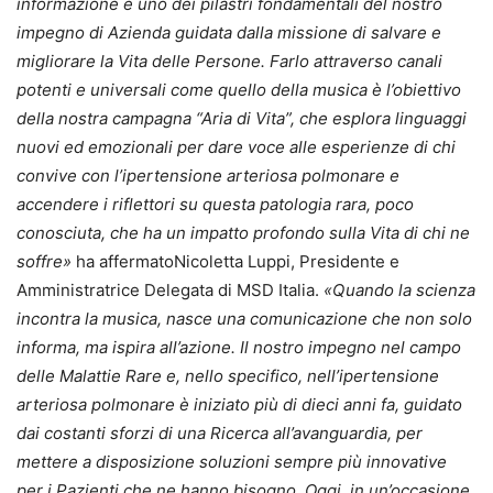
informazione è uno dei pilastri fondamentali del nostro
impegno di Azienda guidata dalla missione di salvare e
migliorare la Vita delle Persone. Farlo attraverso canali
potenti e universali come quello della musica è l’obiettivo
della nostra campagna “Aria di Vita”, che esplora linguaggi
nuovi ed emozionali per dare voce alle esperienze di chi
convive con l’ipertensione arteriosa polmonare e
accendere i riflettori su questa patologia rara, poco
conosciuta, che ha un impatto profondo sulla Vita di chi ne
soffre»
ha affermatoNicoletta Luppi, Presidente e
Amministratrice Delegata di MSD Italia.
«Quando la scienza
incontra la musica, nasce una comunicazione che non solo
informa, ma ispira all’azione. Il nostro impegno nel campo
delle Malattie Rare e, nello specifico, nell’ipertensione
arteriosa polmonare è iniziato più di dieci anni fa, guidato
dai costanti sforzi di una Ricerca all’avanguardia, per
mettere a disposizione soluzioni sempre più innovative
per i Pazienti che ne hanno bisogno. Oggi, in un’occasione