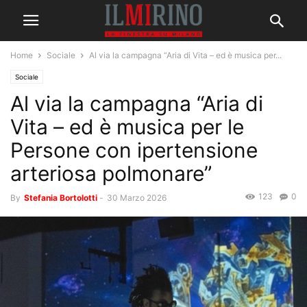
Home
Sociale
Al via la campagna “Aria di Vita – ed è musica per...
Sociale
Al via la campagna “Aria di
Vita – ed è musica per le
Persone con ipertensione
arteriosa polmonare”
123
0
By
Stefania Bortolotti
-
30 Marzo 2026