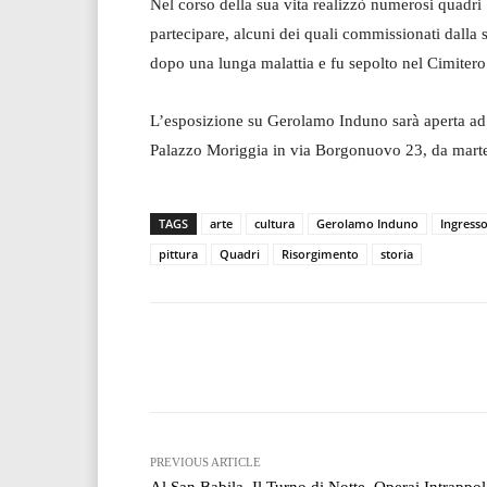
Nel corso della sua vita realizzò numerosi quadri
partecipare, alcuni dei quali commissionati dall
dopo una lunga malattia e fu sepolto nel Cimite
L’esposizione su Gerolamo Induno sarà aperta ad 
Palazzo Moriggia in via Borgonuovo 23, da marted
TAGS
arte
cultura
Gerolamo Induno
Ingresso
pittura
Quadri
Risorgimento
storia
Facebook
T
Share
PREVIOUS ARTICLE
Al San Babila, Il Turno di Notte. Operai Intrappola