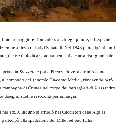
 fratello maggiore Domenico, anch’egli pittore, e frequentò
46 come allievo di Luigi Sabatelli. Nel 1848 partecipò ai moti
o, decise di dedicarsi attivamente alla causa risorgimentale.
ò dapprima in Svizzera e poi a Firenze dove si arruolò come
a, al comando del generale Giacomo Medici, rimanendo però
la campagna di Crimea nel corpo dei bersaglieri di Alessandro
zò disegni, studi e resoconti per immagini.
nel 1859, Induno si arruolò nei Cacciatori delle Alpi al
partecipò alla spedizione dei Mille nel Sud Italia.