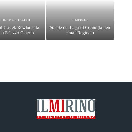
, CINEMA E TEATRO
HOMEPAGE
i Gastel. Rewind”: la
Statale del Lago di Como (la ben
 a Palazzo Citterio
nota “Regina”)