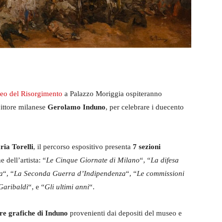
eo del Risorgimento
a Palazzo Moriggia ospiteranno
pittore milanese
Gerolamo Induno
, per celebrare i duecento
aria Torelli
, il percorso espositivo presenta
7 sezioni
 dell’artista: “
Le Cinque Giornate di Milano
“, “
La difesa
a
“, “
La Seconda Guerra d’Indipendenza
“, “
Le commissioni
Garibaldi
“, e “
Gli ultimi anni
“.
ere grafiche di Induno
provenienti dai depositi del museo e