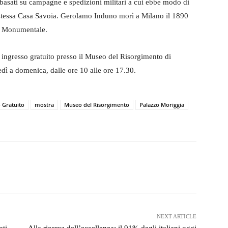
 basati su campagne e spedizioni militari a cui ebbe modo di
a stessa Casa Savoia. Gerolamo Induno morì a Milano il 1890
ro Monumentale.
ingresso gratuito presso il Museo del Risorgimento di
ì a domenica, dalle ore 10 alle ore 17.30.
 Gratuito
mostra
Museo del Risorgimento
Palazzo Moriggia
witter
WhatsApp
Telegram
NEXT ARTICLE
ti,
Alla ricerca dell’eccellenza: il 91% degli italiani oggi