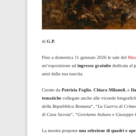
di
G.P.
Fino a domenica 11 gennaio 2026 le sale del
Mus
un’esposizione ad
ingresso gratuito
dedicata al 
anni dalla sua nascita.
Curato da
Patrizia Foglia
,
Chiara Milanoli
, e
Il
tematiche
collegate anche alle vicende biografiche
della Repubblica Romana
“, “
La Guerra di Crime
di Casa Savoia
“, “
Gerolamo Induno e Giuseppe 
La mostra propone
una selezione di quadri e op