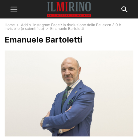
Home
Addio “Instagram Face”: la rivoluzione della Bellezza 3.0 è
invisibile (e scientifica)
Emanuele Bartoletti
Emanuele Bartoletti