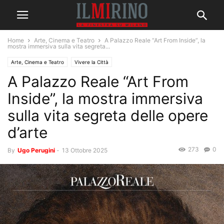
Home
Arte, Cinema e Teatro
A Palazzo Reale “Art From Inside”, la
mostra immersiva sulla vita segreta...
Arte, Cinema e Teatro
Vivere la Città
A Palazzo Reale “Art From
Inside”, la mostra immersiva
sulla vita segreta delle opere
d’arte
273
0
By
Ugo Perugini
-
13 Ottobre 2025