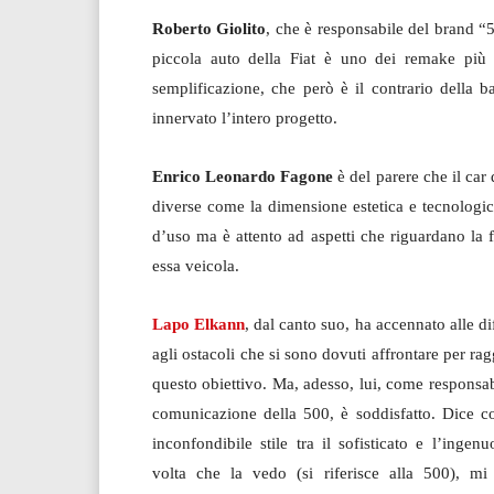
Roberto Giolito
, che è responsabile del brand “
piccola auto della Fiat è uno dei remake più r
semplificazione, che però è il contrario della b
innervato l’intero progetto.
Enrico Leonardo Fagone
è del parere che il car
diverse come la dimensione estetica e tecnologic
d’uso ma è attento ad aspetti che riguardano la fo
essa veicola.
Lapo Elkann
, dal canto suo, ha accennato alle dif
agli ostacoli che si sono dovuti affrontare per ra
questo obiettivo. Ma, adesso, lui, come responsab
comunicazione della 500, è soddisfatto. Dice c
inconfondibile stile tra il sofisticato e l’ingen
volta che la vedo (si riferisce alla 500), mi 