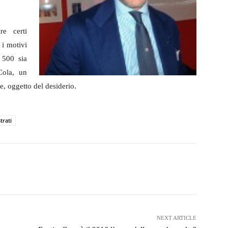
re certi
 i motivi
 500 sia
Cola, un
, oggetto del desiderio.
strati
witter
WhatsApp
Telegram
NEXT ARTICLE