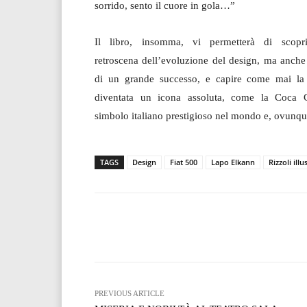
sorrido, sento il cuore in gola…”
Il libro, insomma, vi permetterà di scopri
retroscena dell’evoluzione del design, ma anche
di un grande successo, e capire come mai la
diventata un icona assoluta, come la Coca 
simbolo italiano prestigioso nel mondo e, ovunque
TAGS
Design
Fiat 500
Lapo Elkann
Rizzoli illu
Facebook
T
Share
PREVIOUS ARTICLE