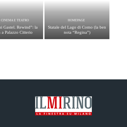
, CINEMA E TEATRO
HOMEPAGE
i Gastel. Rewind”: la
Statale del Lago di Como (la ben
 a Palazzo Citterio
nota “Regina”)