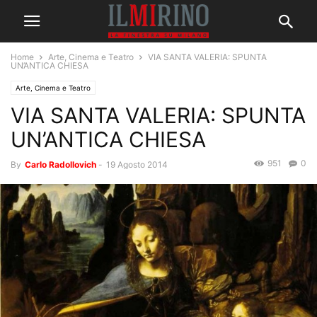
Home
Arte, Cinema e Teatro
VIA SANTA VALERIA: SPUNTA
UN’ANTICA CHIESA
Arte, Cinema e Teatro
VIA SANTA VALERIA: SPUNTA
UN’ANTICA CHIESA
951
0
By
Carlo Radollovich
-
19 Agosto 2014