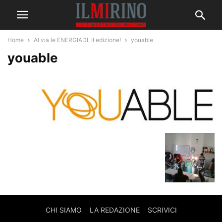
Home
Al via le ENERGIADI, II edizione!
youable
youable
CHI SIAMO
LA REDAZIONE
SCRIVICI