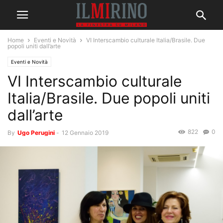
Home
Eventi e Novità
VI Interscambio culturale Italia/Brasile. Due
popoli uniti dall’arte
Eventi e Novità
VI Interscambio culturale
Italia/Brasile. Due popoli uniti
dall’arte
822
0
By
Ugo Perugini
-
12 Gennaio 2019