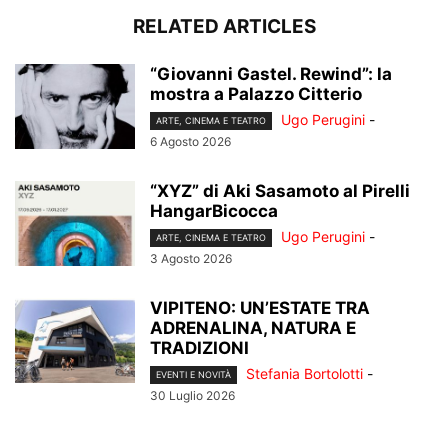
RELATED ARTICLES
“Giovanni Gastel. Rewind”: la
mostra a Palazzo Citterio
Ugo Perugini
-
ARTE, CINEMA E TEATRO
6 Agosto 2026
“XYZ” di Aki Sasamoto al Pirelli
HangarBicocca
Ugo Perugini
-
ARTE, CINEMA E TEATRO
3 Agosto 2026
VIPITENO: UN’ESTATE TRA
ADRENALINA, NATURA E
TRADIZIONI
Stefania Bortolotti
-
EVENTI E NOVITÀ
30 Luglio 2026