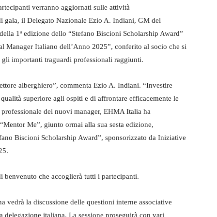
rtecipanti verranno aggiornati sulle attività
di gala, il Delegato Nazionale Ezio A. Indiani, GM del
 della 1ª edizione dello “Stefano Biscioni Scholarship Award”
ral Manager Italiano dell’Anno 2025”, conferito al socio che si
gli importanti traguardi professionali raggiunti.
ettore alberghiero”, commenta Ezio A. Indiani. “Investire
qualità superiore agli ospiti e di affrontare efficacemente le
po professionale dei nuovi manager, EHMA Italia ha
Mentor Me”, giunto ormai alla sua sesta edizione,
fano Biscioni Scholarship Award”, sponsorizzato da Iniziative
025.
di benvenuto che accoglierà tutti i partecipanti.
ina vedrà la discussione delle questioni interne associative
la delegazione italiana. La sessione proseguirà con vari