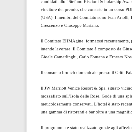
candidati allo “Stefano Biscioni Scholarship Awar
vincitore del premio, che consiste in un corso PD
(USA). I membri del Comitato sono Ivan Artolli, 
Crescenzo e Giuseppe Mariano.
Il Comitato EHMAgine, formatosi recentemente, par
intende lavorare. Il Comitato è composto da Gius
Gioele Camarlinghi, Carlo Fontana e Ernesto Nosc
Il consueto brunch domenicale presso il Gritti Pa
Il JW Marriott Venice Resort & Spa, situato vici
mozzafiato sull’Isola delle Rose. Gode di una sple
meticolosamente conservati. L’hotel è stato recen
una gamma di ristoranti e bar oltre a una magnifi
Il programma e stato realizzato grazie agli affezi