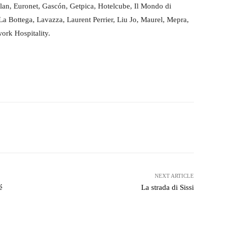
elan, Euronet, Gascón, Getpica, Hotelcube, Il Mondo di
La Bottega, Lavazza, Laurent Perrier, Liu Jo, Maurel, Mepra,
ork Hospitality.
witter
WhatsApp
Telegram
NEXT ARTICLE
é
La strada di Sissi