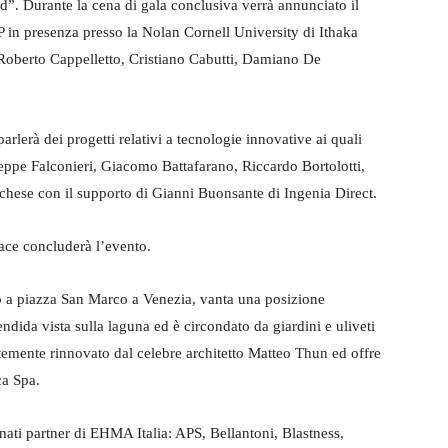
d”. Durante la cena di gala conclusiva verrà annunciato il
P in presenza presso la Nolan Cornell University di Ithaka
Roberto Cappelletto, Cristiano Cabutti, Damiano De
lerà dei progetti relativi a tecnologie innovative ai quali
eppe Falconieri, Giacomo Battafarano, Riccardo Bortolotti,
hese con il supporto di Gianni Buonsante di Ingenia Direct.
lace concluderà l’evento.
no a piazza San Marco a Venezia, vanta una posizione
ndida vista sulla laguna ed è circondato da giardini e uliveti
temente rinnovato dal celebre architetto Matteo Thun ed offre
ca Spa.
onati partner di EHMA Italia: APS, Bellantoni, Blastness,