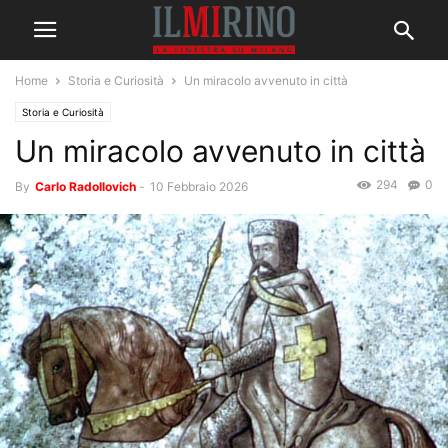
Home
Storia e Curiosità
Un miracolo avvenuto in città
Storia e Curiosità
Un miracolo avvenuto in città
294
0
By
Carlo Radollovich
-
10 Febbraio 2026