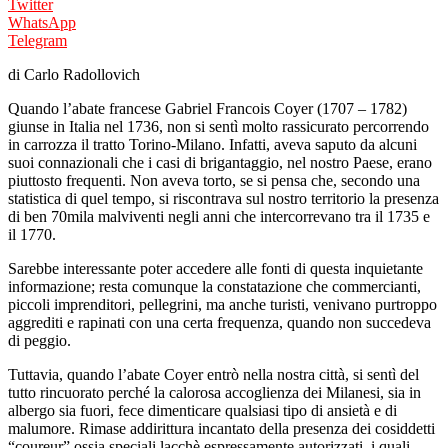
Twitter
WhatsApp
Telegram
di Carlo Radollovich
Quando l’abate francese Gabriel Francois Coyer (1707 – 1782)
giunse in Italia nel 1736, non si sentì molto rassicurato percorrendo
in carrozza il tratto Torino-Milano. Infatti, aveva saputo da alcuni
suoi connazionali che i casi di brigantaggio, nel nostro Paese, erano
piuttosto frequenti. Non aveva torto, se si pensa che, secondo una
statistica di quel tempo, si riscontrava sul nostro territorio la presenza
di ben 70mila malviventi negli anni che intercorrevano tra il 1735 e
il 1770.
Sarebbe interessante poter accedere alle fonti di questa inquietante
informazione; resta comunque la constatazione che commercianti,
piccoli imprenditori, pellegrini, ma anche turisti, venivano purtroppo
aggrediti e rapinati con una certa frequenza, quando non succedeva
di peggio.
Tuttavia, quando l’abate Coyer entrò nella nostra città, si sentì del
tutto rincuorato perché la calorosa accoglienza dei Milanesi, sia in
albergo sia fuori, fece dimenticare qualsiasi tipo di ansietà e di
malumore. Rimase addirittura incantato della presenza dei cosiddetti
“coureur” ossia speciali lacchè espressamente autorizzati, i quali,