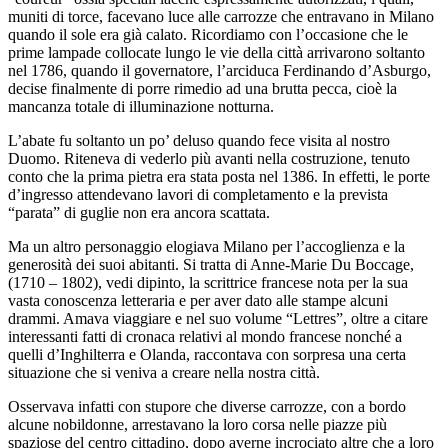
muniti di torce, facevano luce alle carrozze che entravano in Milano
quando il sole era già calato. Ricordiamo con l’occasione che le
prime lampade collocate lungo le vie della città arrivarono soltanto
nel 1786, quando il governatore, l’arciduca Ferdinando d’Asburgo,
decise finalmente di porre rimedio ad una brutta pecca, cioè la
mancanza totale di illuminazione notturna.
L’abate fu soltanto un po’ deluso quando fece visita al nostro
Duomo. Riteneva di vederlo più avanti nella costruzione, tenuto
conto che la prima pietra era stata posta nel 1386. In effetti, le porte
d’ingresso attendevano lavori di completamento e la prevista
“parata” di guglie non era ancora scattata.
Ma un altro personaggio elogiava Milano per l’accoglienza e la
generosità dei suoi abitanti. Si tratta di Anne-Marie Du Boccage,
(1710 – 1802), vedi dipinto, la scrittrice francese nota per la sua
vasta conoscenza letteraria e per aver dato alle stampe alcuni
drammi. Amava viaggiare e nel suo volume “Lettres”, oltre a citare
interessanti fatti di cronaca relativi al mondo francese nonché a
quelli d’Inghilterra e Olanda, raccontava con sorpresa una certa
situazione che si veniva a creare nella nostra città.
Osservava infatti con stupore che diverse carrozze, con a bordo
alcune nobildonne, arrestavano la loro corsa nelle piazze più
spaziose del centro cittadino, dopo averne incrociato altre che a loro