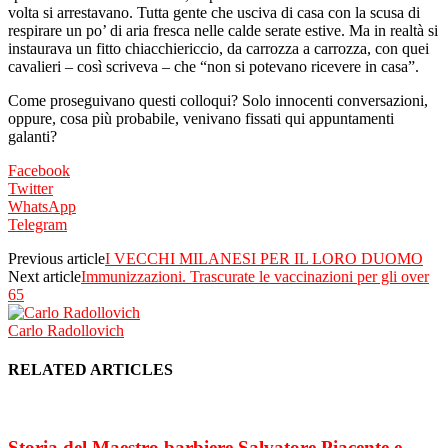
volta si arrestavano. Tutta gente che usciva di casa con la scusa di
respirare un po’ di aria fresca nelle calde serate estive. Ma in realtà si
instaurava un fitto chiacchiericcio, da carrozza a carrozza, con quei
cavalieri – così scriveva – che “non si potevano ricevere in casa”.
Come proseguivano questi colloqui? Solo innocenti conversazioni,
oppure, cosa più probabile, venivano fissati qui appuntamenti
galanti?
Facebook
Twitter
WhatsApp
Telegram
Previous article
I VECCHI MILANESI PER IL LORO DUOMO
Next article
Immunizzazioni. Trascurate le vaccinazioni per gli over
65
Carlo Radollovich
RELATED ARTICLES
Storia del Maestro barbiere Salvatore Piacente e