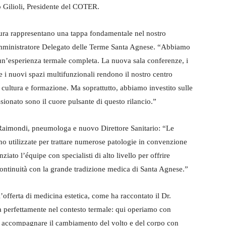
o Gilioli, Presidente del COTER.
ttura rappresentano una tappa fondamentale nel nostro
 Amministratore Delegato delle Terme Santa Agnese. “Abbiamo
 un’esperienza termale completa. La nuova sala conferenze, i
e i nuovi spazi multifunzionali rendono il nostro centro
, cultura e formazione. Ma soprattutto, abbiamo investito sulle
onato sono il cuore pulsante di questo rilancio.”
a Raimondi, pneumologa e nuovo Direttore Sanitario: “Le
no utilizzate per trattare numerose patologie in convenzione
ato l’équipe con specialisti di alto livello per offrire
 continuità con la grande tradizione medica di Santa Agnese.”
’offerta di medicina estetica, come ha raccontato il Dr.
a perfettamente nel contesto termale: qui operiamo con
per accompagnare il cambiamento del volto e del corpo con