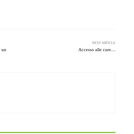
witter
WhatsApp
Telegram
NEXT ARTICLE
r un
Accesso alle cure…