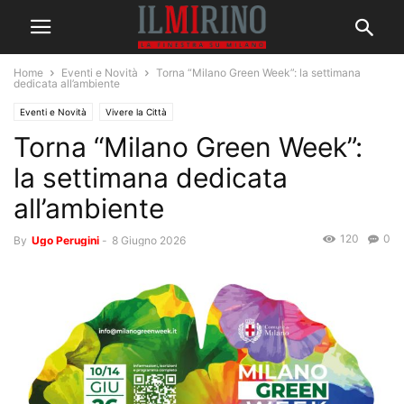
Home
Eventi e Novità
Torna “Milano Green Week”: la settimana
dedicata all’ambiente
Eventi e Novità
Vivere la Città
Torna “Milano Green Week”:
la settimana dedicata
all’ambiente
120
0
By
Ugo Perugini
-
8 Giugno 2026