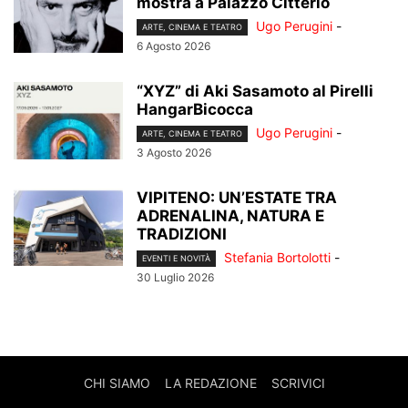
mostra a Palazzo Citterio
Ugo Perugini
-
ARTE, CINEMA E TEATRO
6 Agosto 2026
“XYZ” di Aki Sasamoto al Pirelli
HangarBicocca
Ugo Perugini
-
ARTE, CINEMA E TEATRO
3 Agosto 2026
VIPITENO: UN’ESTATE TRA
ADRENALINA, NATURA E
TRADIZIONI
Stefania Bortolotti
-
EVENTI E NOVITÀ
30 Luglio 2026
CHI SIAMO
LA REDAZIONE
SCRIVICI