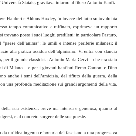
l’Università Statale, gravitava intorno al filoso Antonio Banfi.
stave Flaubert e Aldous Huxley, fu invece del tutto sottovalutata
tesso tempo comunicativo e raffinato, esprimeva un rapporto
 trovano posto i suoi luoghi prediletti: in particolare Pasturo,
l “paese dell’anima”; le umili e intense periferie milanesi; il
razie alla pratica assidua dell’alpinismo. Vi entra con slancio
a, per il grande classicista Antonio Maria Cervi – che era stato
ni di Milano – e per i giovani banfiani Remo Cantoni e Dino
o anche i temi dell’amicizia, del rifiuto della guerra, della
a con una profonda meditazione sui grandi argomenti della vita,
e della sua esistenza, breve ma intensa e generosa, quanto al
olgersi, e al concreto sorgere delle sue poesie.
nia da un’idea ingenua e bonaria del fascismo a una progressiva