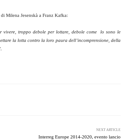
io di Milena Jesenskà a Franz Kafka:
r vivere, troppo debole per lottare, debole come lo sono le
ettare la lotta contro la loro paura dell’incomprensione, della
.
witter
WhatsApp
Telegram
NEXT ARTICLE
Interreg Europe 2014-2020, evento lancio