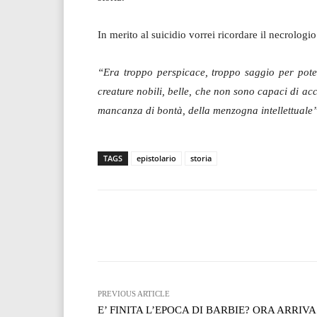
In merito al suicidio vorrei ricordare il necrolog
“Era troppo perspicace, troppo saggio per pote
creature nobili, belle, che non sono capaci di acc
mancanza di bontà, della menzogna intellettuale”
TAGS
epistolario
storia
Facebook
T
Share
PREVIOUS ARTICLE
E’ FINITA L’EPOCA DI BARBIE? ORA ARRIVA