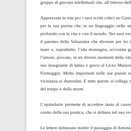
gruppo di giovani intellettuali che, all’interno del
Apprezzata in vita per i suoi scritti critici su Gu
per la sua poesia che, in un linguaggio nello s
profondo con la vita e con il mondo. Nei suoi versi
il paesino della Valsassina che divenne per lei i
mare e, soprattutto, l’alta montagna, accostata g
l’amore, provato, in tre diversi momenti della vit
suo insegnante di latino e greco al Liceo Manzo
Formaggio. Molto importanti nelle sue poesie son
vicinanza ai diseredati. E tutto questo si colleg
del tempo e della morte.
L’epistolario permette di accedere tanto al cuor
centro della sua poetica, che si delinea nel suo sv
Le lettere delineano inoltre il passaggio di Anto