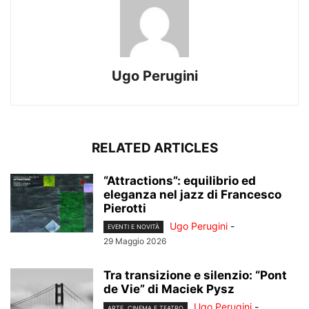
Ugo Perugini
RELATED ARTICLES
“Attractions”: equilibrio ed
eleganza nel jazz di Francesco
Pierotti
Ugo Perugini
-
EVENTI E NOVITÀ
29 Maggio 2026
Tra transizione e silenzio: “Pont
de Vie” di Maciek Pysz
Ugo Perugini
-
ARTE, CINEMA E TEATRO