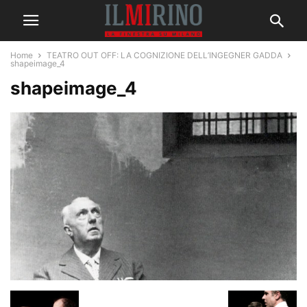
Home
TEATRO OUT OFF: LA COGNIZIONE DELL’INGEGNER GADDA
shapeimage_4
shapeimage_4