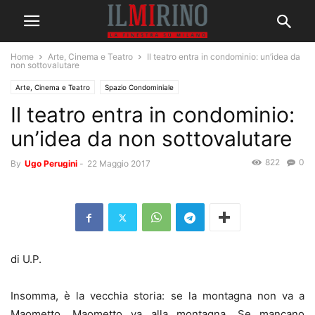
Home
Arte, Cinema e Teatro
Il teatro entra in condominio: un’idea da
non sottovalutare
Arte, Cinema e Teatro
Spazio Condominiale
Il teatro entra in condominio:
un’idea da non sottovalutare
822
0
By
Ugo Perugini
-
22 Maggio 2017
di U.P.
Insomma, è la vecchia storia: se la montagna non va a
Maometto, Maometto va alla montagna. Se mancano