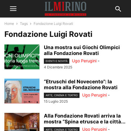
Home
Tags
Fondazione Luigi Rovati
Fondazione Luigi Rovati
Una mostra sui Giochi Olimpici
alla Fondazione Rovati
Ugo Perugini
-
EVENTI E NOVITÀ
4 Dicembre 2025
“Etruschi del Novecento”: la
mostra alla Fondazione Rovati
Ugo Perugini
-
ARTE, CINEMA E TEATRO
15 Luglio 2025
Alla Fondazione Rovati arriva la
mostra “Spina etrusca e la città...
Ugo Perugini
-
ARTE, CINEMA E TEATRO