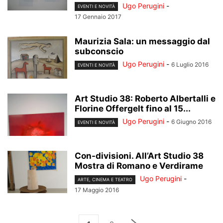
Ugo Perugini
-
EVENTI E NOVITÀ
17 Gennaio 2017
Maurizia Sala: un messaggio dal
subconscio
Ugo Perugini
-
6 Luglio 2016
EVENTI E NOVITÀ
Art Studio 38: Roberto Albertalli e
Florine Offergelt fino al 15...
Ugo Perugini
-
6 Giugno 2016
EVENTI E NOVITÀ
Con-divisioni. All’Art Studio 38
Mostra di Romano e Verdirame
Ugo Perugini
-
ARTE, CINEMA E TEATRO
17 Maggio 2016