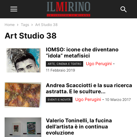
Home
Tags
Art Studio 38
Art Studio 38
IOMSO: icone che diventano
“idola” metafisici
Ugo Perugini
-
ARTE, CINEMA E TEATRO
11 Febbraio 2019
Andrea Scacciotti e la sua ricerca
astratta. E le sculture...
Ugo Perugini
-
10 Marzo 2017
EVENTI E NOVITÀ
Valerio Toninelli, la fucina
dell’artista è in continua
evoluzione