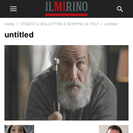
Home
STRACCI IL BOLLETTINO E SCOPPIA LA TIVU’!
untitled
untitled