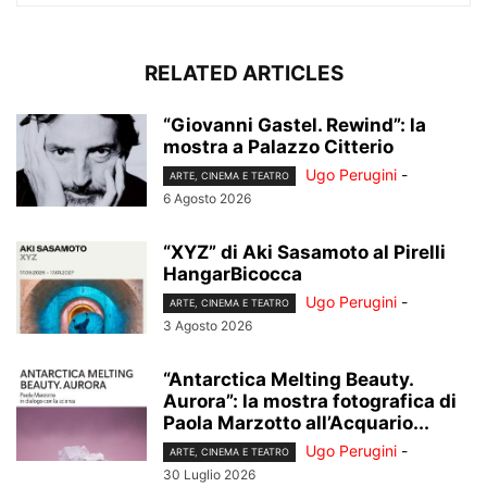
RELATED ARTICLES
“Giovanni Gastel. Rewind”: la
mostra a Palazzo Citterio
Ugo Perugini
-
ARTE, CINEMA E TEATRO
6 Agosto 2026
“XYZ” di Aki Sasamoto al Pirelli
HangarBicocca
Ugo Perugini
-
ARTE, CINEMA E TEATRO
3 Agosto 2026
“Antarctica Melting Beauty.
Aurora”: la mostra fotografica di
Paola Marzotto all’Acquario...
Ugo Perugini
-
ARTE, CINEMA E TEATRO
30 Luglio 2026