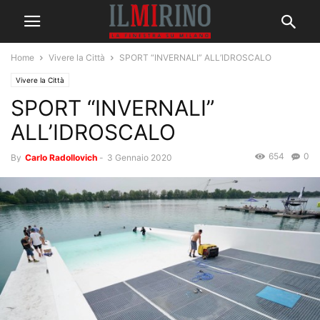
Home
Vivere la Città
SPORT “INVERNALI” ALL’IDROSCALO
Vivere la Città
SPORT “INVERNALI”
ALL’IDROSCALO
654
0
By
Carlo Radollovich
-
3 Gennaio 2020