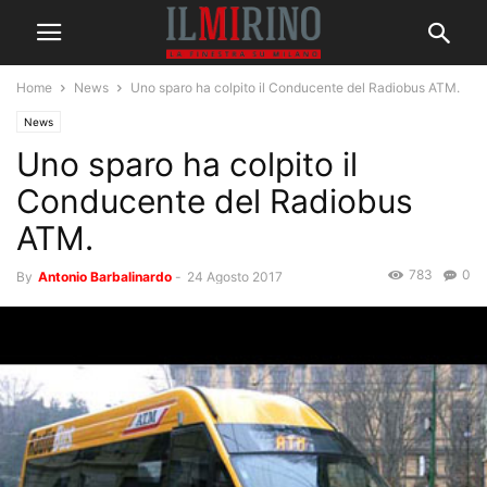
Home
News
Uno sparo ha colpito il Conducente del Radiobus ATM.
News
Uno sparo ha colpito il
Conducente del Radiobus
ATM.
783
0
By
Antonio Barbalinardo
-
24 Agosto 2017