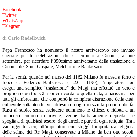
Facebook
Twitter
WhatsApp
Telegram
di Carlo Radollovich
Papa Francesco ha nominato il nostro arcivescovo suo inviato
speciale per le celebrazioni che si terranno a Colonia, a fine
settembre, per ricordare l’850esimo anniversario della traslazione a
Colonia dei Santi Gaspare, Melchiorre e Baldassarre.
Per la verità, quando nel marzo del 1162 Milano fu messa a ferro e
fuoco da Federico Barbarossa (1122 – 1190), l’imperatore non
eseguì una semplice “traslazione” dei Magi, ma effettuò un vero e
proprio sequestro. Gli storici ricordano quella data, amarissima per
tutti gli ambrosiani, che comportò la completa distruzione della città,
colpevole soltanto di aver difeso con ogni mezzo la propria libertà.
Rasa al suolo, senza escludere nemmeno le chiese, e ridotta a un
immenso cumulo di rovine, venne barbaramente depredata e
spogliata di qualsiasi tesoro, degli arredi e pure di ogni reliquia. Tra i
vari oggetti sacri, all’imperatore con sfuggì l’importanza religiosa
delle salme dei Re Magi, conservate a Milano da ben otto secoli,