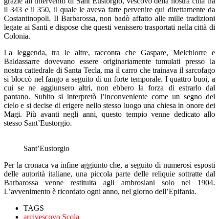
grazie all’intervento di Sant’Eustorgio, vescovo della nostra città tra
il 343 e il 350, il quale le aveva fatte pervenire qui direttamente da
Costantinopoli. Il Barbarossa, non badò affatto alle mille tradizioni
legate ai Santi e dispose che questi venissero trasportati nella città di
Colonia.
La leggenda, tra le altre, racconta che Gaspare, Melchiorre e
Baldassarre dovevano essere originariamente tumulati presso la
nostra cattedrale di Santa Tecla, ma il carro che trainava il sarcofago
si bloccò nel fango a seguito di un forte temporale. I quattro buoi, a
cui se ne aggiunsero altri, non ebbero la forza di estrarlo dal
pantano. Subito si interpretò l’inconveniente come un segno del
cielo e si decise di erigere nello stesso luogo una chiesa in onore dei
Magi. Più avanti negli anni, questo tempio venne dedicato allo
stesso Sant’Eustorgio.
Sant’Eustorgio
Per la cronaca va infine aggiunto che, a seguito di numerosi esposti
delle autorità italiane, una piccola parte delle reliquie sottratte dal
Barbarossa venne restituita agli ambrosiani solo nel 1904.
L’avvenimento è ricordato ogni anno, nel giorno dell’Epifania.
TAGS
arcivescovo Scola