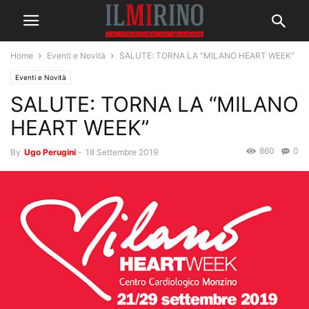
Home
Eventi e Novità
SALUTE: TORNA LA “MILANO HEART WEEK”
Eventi e Novità
SALUTE: TORNA LA “MILANO
HEART WEEK”
860
0
By
Ugo Perugini
-
18 Settembre 2019