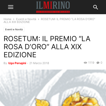
Home
Eventi e Novità
ROSETUM: IL PREMIO “LA ROSA D’ORO”
ALLA XIX EDIZIONE
Eventi e Novità
ROSETUM: IL PREMIO “LA
ROSA D’ORO” ALLA XIX
EDIZIONE
1119
0
By
Ugo Perugini
-
21 Marzo 2018