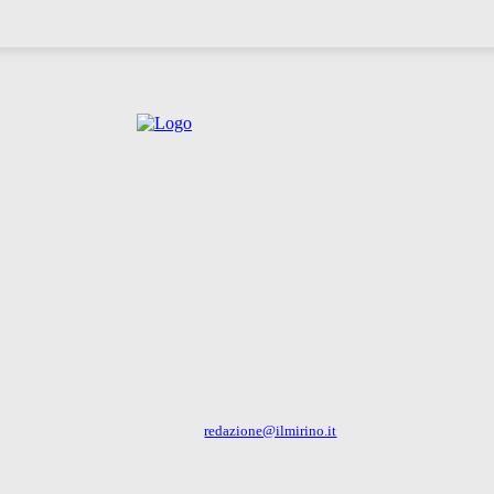
IL MIRINO - La finestra su Milano
Via Gian Battista Casella, 16 - 20156 Milano (MI) - Tel: 351 6274179
Emaili:
redazione@ilmirino.it
CONCESSIONARIA PUBBLICITA'
PMB Advisor - Signor Piero Maria Bozzo- cell: 335 354371