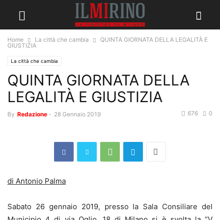
Home
La città che cambia
QUINTA GIORNATA DELLA LEGALITÀ E
GIUSTIZIA
La città che cambia
QUINTA GIORNATA DELLA
LEGALITÀ E GIUSTIZIA
676
0
By
Redazione
-
28 Gennaio 2019
di Antonio Palma
Sabato 26 gennaio 2019, presso la Sala Consiliare del
Municipio 4 di via Oglio, 18 di Milano si è svolta la “V