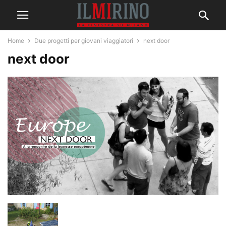
Home
Due progetti per giovani viaggiatori
next door
next door