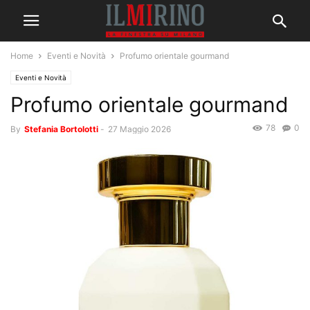
Home
Eventi e Novità
Profumo orientale gourmand
Eventi e Novità
Profumo orientale gourmand
78
0
By
Stefania Bortolotti
-
27 Maggio 2026