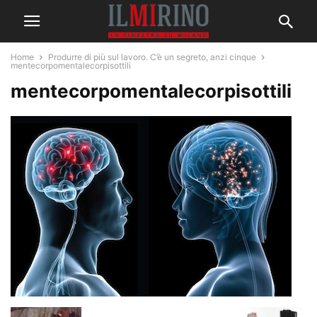
Home
Produrre di più sul lavoro. C’è un segreto, anzi cinque
mentecorpomentalecorpisottili
mentecorpomentalecorpisottili