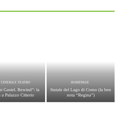
, CINEMA E TEATRO
HOMEPAGE
i Gastel. Rewind”: la
Statale del Lago di Como (la ben
 a Palazzo Citterio
nota “Regina”)