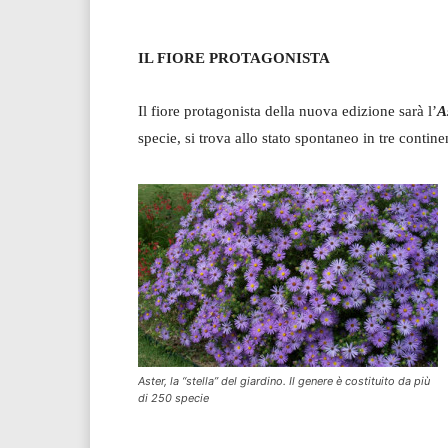
IL FIORE PROTAGONISTA
Il fiore protagonista della nuova edizione sarà l’
A
specie, si trova allo stato spontaneo in tre contin
Aster, la “stella” del giardino. Il genere è costituito da più
di 250 specie