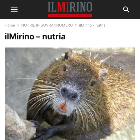
Home
NUTRIE IN SOVRANNUMERO
ilMirino - nutria
ilMirino – nutria