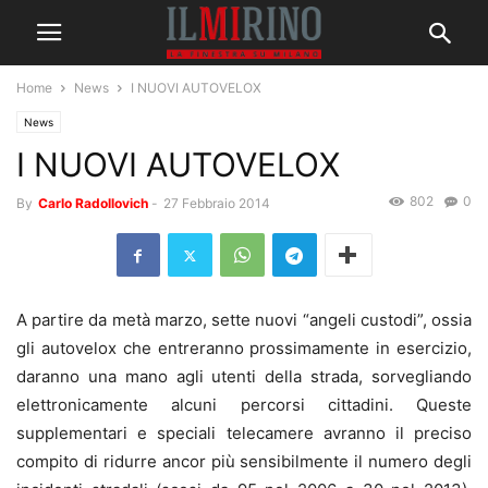
Home
News
I NUOVI AUTOVELOX
News
I NUOVI AUTOVELOX
802
0
By
Carlo Radollovich
-
27 Febbraio 2014
A partire da metà marzo, sette nuovi “angeli custodi”, ossia
gli autovelox che entreranno prossimamente in esercizio,
daranno una mano agli utenti della strada, sorvegliando
elettronicamente alcuni percorsi cittadini. Queste
supplementari e speciali telecamere avranno il preciso
compito di ridurre ancor più sensibilmente il numero degli