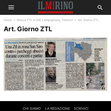
Home
Nuova ZTL a Qt8, Lampugnano, Trenno?
Art. Giorno ZTL
Art. Giorno ZTL
CHI SIAMO
LA REDAZIONE
SCRIVICI