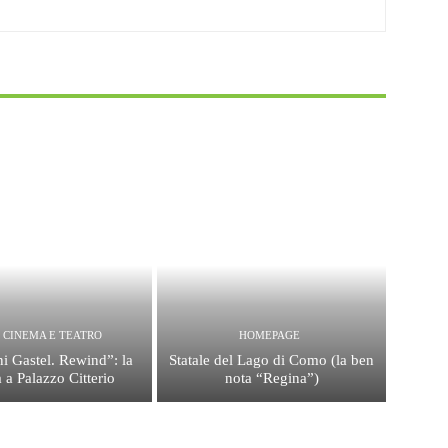
, CINEMA E TEATRO
HOMEPAGE
i Gastel. Rewind”: la
Statale del Lago di Como (la ben
 a Palazzo Citterio
nota “Regina”)