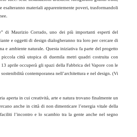
he esalteranno materiali apparentemente poveri, trasformandoli
nee.
e” di Maurizio Corrado, uno dei più importanti esperti del
piante e oggetti di design dialogheranno tra loro per cercare di
ana e ambiente naturale. Questa iniziativa fa parte del progetto
iccola città utopica di duemila metri quadri costruita con
al 13 aprile occuperà gli spazi della Fabbrica del Vapore con le
 sostenibilità contemporanea nell’architettura e nel design. (Vi
ria aperta in cui creatività, arte e natura trovano finalmente un
rcano anche in città di non dimenticare l’energia vitale della
aciliti l’incontro e lo scambio tra la gente anche nel segno