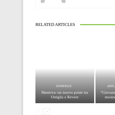
RELATED ARTICLES
HOMEPAGE
ARTE
Mantova: un nuovo ponte tra
“Giovann
Ostiglia e Revere
mostra