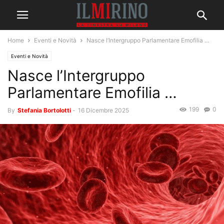
Home
Eventi e Novità
Nasce l’Intergruppo Parlamentare Emofilia …
Eventi e Novità
Nasce l’Intergruppo
Parlamentare Emofilia …
199
0
By
Stefania Bortolotti
-
16 Dicembre 2025