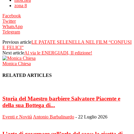
moschea
zona 8
Facebook
Twitter
WhatsApp
Telegram
Previous article
LE PATATE SELENELLA NEL FILM “CONFUSI
E FELICI”
Next article
Al via le ENERGIADI, II edizione!
Monica Chiesa
RELATED ARTICLES
Storia del Maestro barbiere Salvatore Piacente e
della sua Bottega di...
Eventi e Novità
Antonio Barbalinardo
-
22 Luglio 2026
L’arte di governare sull’orlo del caos: la ricetta di